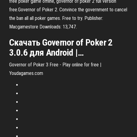
free poker game offline, governor of poker 2 full version
free.Governor of Poker 2. Convince the government to cancel
the ban all all poker games. Free to try. Publisher:
Macgamestore Downloads: 13,747.
Скачать Governor
of
Poker
2
3.0.6 для Android |…
Governor of Poker 3 Free - Play online for free |
Youdagames.com