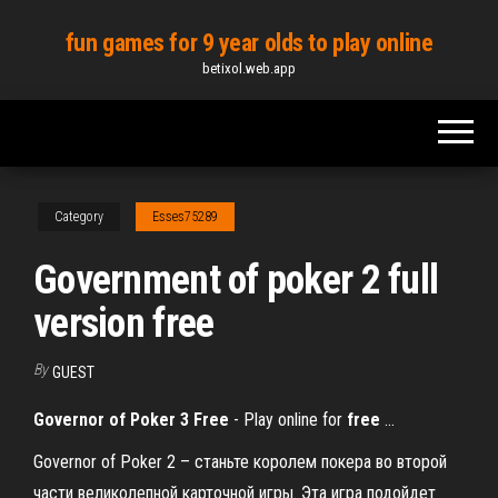
Skip
fun games for 9 year olds to play online
to
betixol.web.app
the
content
Category
Esses75289
Government of poker 2 full
version free
By
GUEST
Governor of Poker 3 Free
- Play online for
free
...
Governor of Poker 2 – станьте королем покера во второй
части великолепной карточной игры. Эта игра подойдет