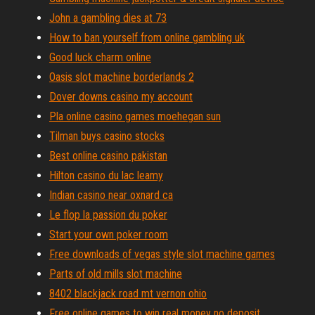
John a gambling dies at 73
How to ban yourself from online gambling uk
Good luck charm online
Oasis slot machine borderlands 2
Dover downs casino my account
Pla online casino games moehegan sun
Tilman buys casino stocks
Best online casino pakistan
Hilton casino du lac leamy
Indian casino near oxnard ca
Le flop la passion du poker
Start your own poker room
Free downloads of vegas style slot machine games
Parts of old mills slot machine
8402 blackjack road mt vernon ohio
Free online games to win real money no deposit