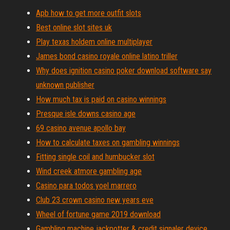
Apb how to get more outfit slots
Best online slot sites uk
Play texas holdem online multiplayer
James bond casino royale online latino triller
Why does ignition casino poker download software say
unknown publisher
How much tax is paid on casino winnings
Presque isle downs casino age
69 casino avenue apollo bay
How to calculate taxes on gambling winnings
Fitting single coil and humbucker slot
Wind creek atmore gambling age
Casino para todos yoel marrero
Club 23 crown casino new years eve
Wheel of fortune game 2019 download
Gambling machine jackpotter & credit signaler device