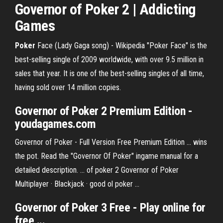
Governor of Poker 2 | Addicting
Games
Poker
Face (Lady Gaga song) - Wikipedia
"Poker Face" is the
best-selling single of 2009 worldwide, with over 9.5 million in
sales that year. It is one of the best-selling singles of all time,
having sold over 14 million copies.
Governor of Poker 2 Premium Edition -
youdagames.com
Governor of Poker - Full Version Free Premium Edition ... wins
the pot. Read the "Governor Of Poker" ingame manual for a
detailed description. ... of poker 2 Governor of Poker
Multiplayer · Blackjack · good ol poker ...
Governor of Poker 3 Free
- Play online for
free
...