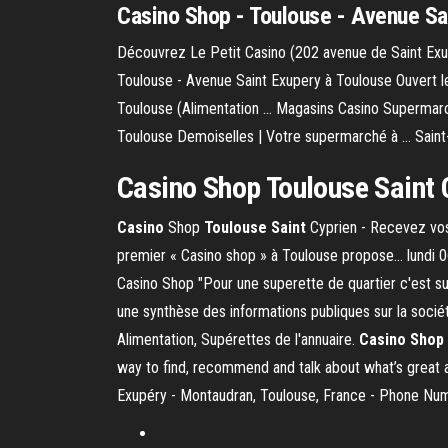
Casino Shop - Toulouse - Avenue Sa
Découvrez Le Petit Casino (202 avenue de Saint Exupér
Toulouse - Avenue Saint Exupery à Toulouse Ouvert l
Toulouse (Alimentation ... Magasins Casino Supermar
Toulouse Demoiselles | Votre supermarché à ... Sa
Casino
Shop
Toulouse
Saint
C
Casino
Shop
Toulouse
Saint
Cyprien - Recevez vos
premier « Casino shop » à Toulouse propose… lundi 06
Casino Shop "Pour une superette de quartier c'est su
une synthèse des informations publiques sur la socié
Alimentation, Supérettes de l'annuaire.
Casino Shop
way to find, recommend and talk about what’s great 
Exupéry - Montaudran, Toulouse, France - Phone Num