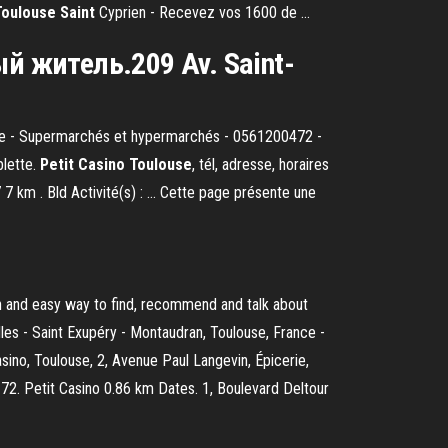
Toulouse
Saint
Cyprien - Recevez vos 1600 de ...
ый житель.209 Av. Saint-
se - Supermarchés et hypermarchés - 0561200472 -
blette.
Petit Casino Toulouse
, tél, adresse, horaires
7 km . Bld Activité(s) : ... Cette page présente une
un and easy way to find, recommend and talk about
es - Saint Exupéry - Montaudran, Toulouse, France -
sino, Toulouse, 2, Avenue Paul Langevin, Épicerie,
2. Petit Casino 0.86 km Dates. 1, Boulevard Deltour